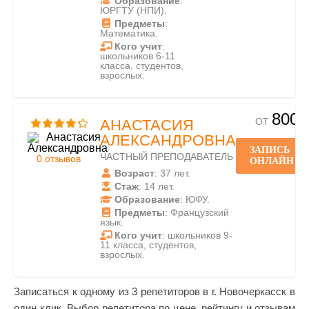
Образование
:
ЮРГТУ (НПИ).
Предметы
:
Математика.
Кого учит
:
школьников 6-11
класса, студентов,
взрослых.
800
ОТ
АНАСТАСИЯ
АЛЕКСАНДРОВНА
ЗАПИСЬ
ЧАСТНЫЙ ПРЕПОДАВАТЕЛЬ
0 отзывов
ОНЛАЙН
Возраст
: 37 лет.
Стаж
: 14 лет.
Образование
: ЮФУ.
Предметы
: Французский
язык.
Кого учит
: школьников 9-
11 класса, студентов,
взрослых.
Записаться к одному из 3 репетиторов в г. Новочеркасск в
один клик. Выбор репетитора по цене, рейтингу и отзывам