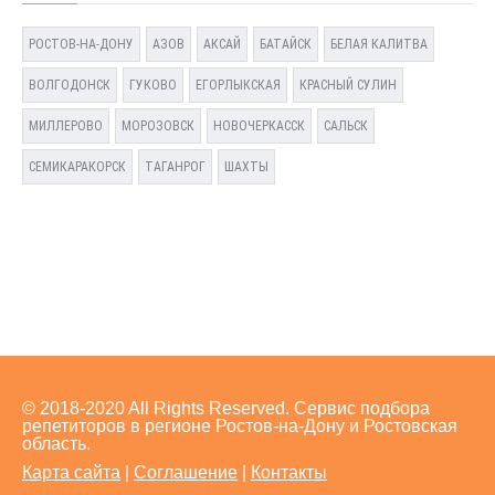
РОСТОВ-НА-ДОНУ
АЗОВ
АКСАЙ
БАТАЙСК
БЕЛАЯ КАЛИТВА
ВОЛГОДОНСК
ГУКОВО
ЕГОРЛЫКСКАЯ
КРАСНЫЙ СУЛИН
МИЛЛЕРОВО
МОРОЗОВСК
НОВОЧЕРКАССК
САЛЬСК
СЕМИКАРАКОРСК
ТАГАНРОГ
ШАХТЫ
© 2018-2020 All Rights Reserved. Сервис подбора
репетиторов в регионе Ростов-на-Дону и Ростовская
область.
Карта сайта
|
Соглашение
|
Контакты