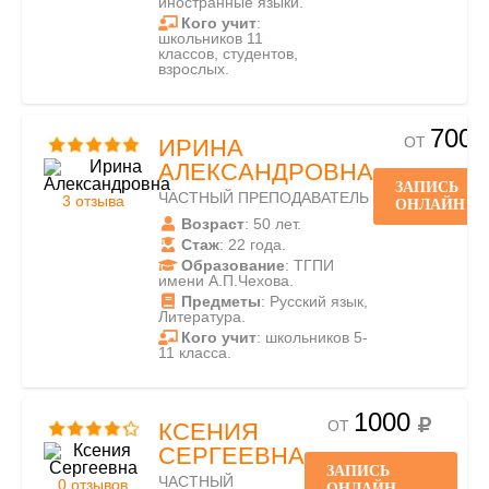
иностранные языки.
Кого учит
:
школьников 11
классов, студентов,
взрослых.
700
ОТ
ИРИНА
АЛЕКСАНДРОВНА
ЗАПИСЬ
ЧАСТНЫЙ ПРЕПОДАВАТЕЛЬ
3 отзыва
ОНЛАЙН
Возраст
: 50 лет.
Стаж
: 22 года.
Образование
: ТГПИ
имени А.П.Чехова.
Предметы
: Русский язык,
Литература.
Кого учит
: школьников 5-
11 класса.
1000
ОТ
КСЕНИЯ
СЕРГЕЕВНА
ЗАПИСЬ
ЧАСТНЫЙ
0 отзывов
ОНЛАЙН