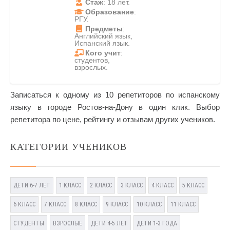
Стаж
: 18 лет.
Образование
:
РГУ.
Предметы
:
Английский язык,
Испанский язык.
Кого учит
:
студентов,
взрослых.
Записаться к одному из 10 репетиторов по испанскому
языку в городе Ростов-на-Дону в один клик. Выбор
репетитора по цене, рейтингу и отзывам других учеников.
КАТЕГОРИИ УЧЕНИКОВ
ДЕТИ 6-7 ЛЕТ
1 КЛАСС
2 КЛАСС
3 КЛАСС
4 КЛАСС
5 КЛАСС
6 КЛАСС
7 КЛАСС
8 КЛАСС
9 КЛАСС
10 КЛАСС
11 КЛАСС
СТУДЕНТЫ
ВЗРОСЛЫЕ
ДЕТИ 4-5 ЛЕТ
ДЕТИ 1-3 ГОДА